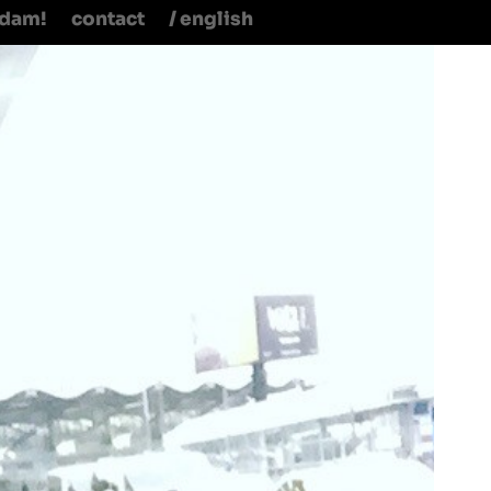
rdam!
contact
/ english