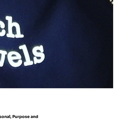
sonal
,
Purpose and