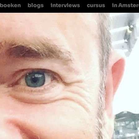
boeken
blogs
interviews
cursus
in Amste