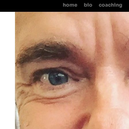
home
bio
coaching