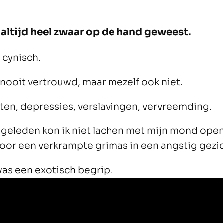
k altijd heel zwaar op de hand geweest.
 cynisch.
 nooit vertrouwd, maar mezelf ook niet.
ten, depressies, verslavingen, vervreemding.
r geleden kon ik niet lachen met mijn mond open
oor een verkrampte grimas in een angstig gezic
as een exotisch begrip.
n bedolven onder drugs.
kte alleen met geweld.