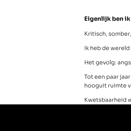
Eigenlijk ben i
Kritisch, somber,
Ik heb de wereld
Het gevolg: angs
Tot een paar jaa
hooguit ruimte v
Kwetsbaarheid w
Gevoelens werde
En ontspannen lu