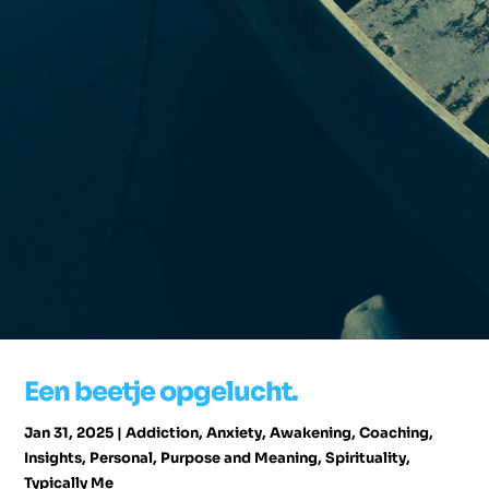
Een beetje opgelucht.
Jan 31, 2025
|
Addiction
,
Anxiety
,
Awakening
,
Coaching
,
Insights
,
Personal
,
Purpose and Meaning
,
Spirituality
,
Typically Me