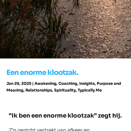
Een enorme klootzak.
Jan 29, 2025
|
Awakening
,
Coaching
,
Insights
,
Purpose and
Meaning
,
Relationships
,
Spirituality
,
Typically Me
“Ik ben een enorme klootzak” zegt hij.
Z’n gezicht vertrekt van afkeer en