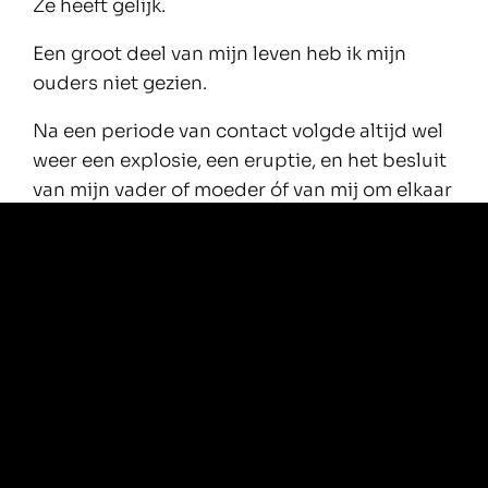
Ze heeft gelijk.
Een groot deel van mijn leven heb ik mijn
ouders niet gezien.
Na een periode van contact volgde altijd wel
weer een explosie, een eruptie, en het besluit
van mijn vader of moeder óf van mij om elkaar
niet meer te zien, meestal omdat ze
teleurgesteld in mij waren.
Pijnlijk was dat, vooral omdat er regelmatig
momenten waren waarop er hoop leek te zijn
op beter.
Pijnlijk, ook, omdat de breuk altijd gepaard
moest gaan met drama, agressie, en
eindeloze verwijten, omgezet in lange tirades