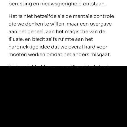
berusting en nieuwsgierigheid ontstaan.
Het is niet hetzelfde als de mentale controle
die we denken te willen, maar een overgave
aan het geheel, aan het magische van de
illusie, en biedt zelfs ruimte aan het
hardnekkige idee dat we overal hard voor
moeten werken omdat het anders misgaat.
Weten dat het leven vanzelf gaat betekent
niet automatisch dat je alles uit je handen
laat vallen en hopeloos op de bank gaat
zitten.
Als álles vanzelf gaat, geldt dat namelijk ook
voor hoe we ons verhouden tot de wereld en
onszelf, en het hardnekkige idee van
afgescheidenheid.