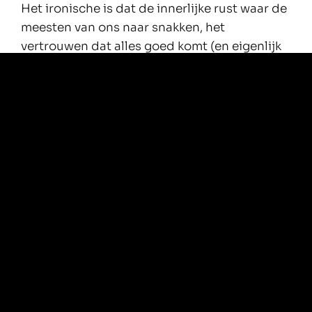
Het ironische is dat de innerlijke rust waar de
meesten van ons naar snakken, het
vertrouwen dat alles goed komt (en eigenlijk
al ís), en een meer intuïtieve en meer
moeiteloze manier van leven, vaak een doel
wordt net als alle andere.
En zo ontstaan de persoonlijke KPI’s.
Mensen gaan keihard ontspannen.
Op yoga bootcamp, mét certificaat.
Of aan de ayahuasca, want misschien komt
die verlichting dan wat sneller.
Begrijpelijk.
Maar mag ik wat opperen?