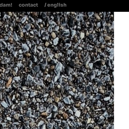
rdam!
contact
/ english