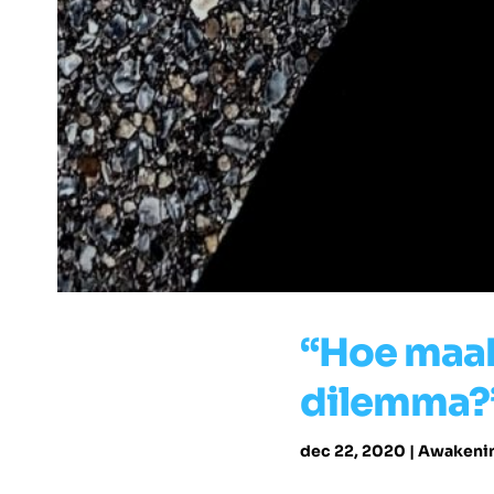
“Hoe maak 
dilemma?
dec 22, 2020
|
Awakeni