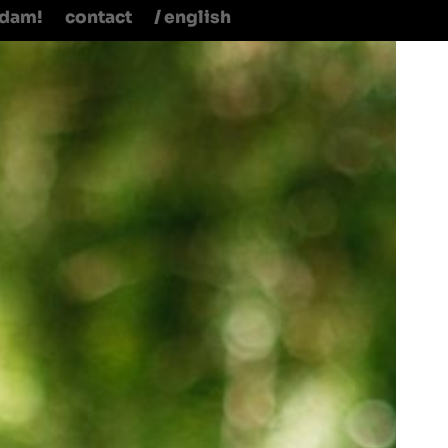
rdam!
contact
/ english