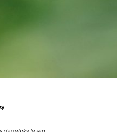
ity
 dagelijks leven,