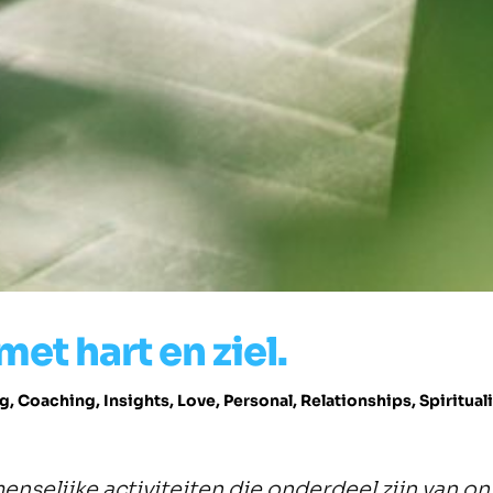
met hart en ziel.
g
,
Coaching
,
Insights
,
Love
,
Personal
,
Relationships
,
Spiritual
nselijke activiteiten die onderdeel zijn van ons